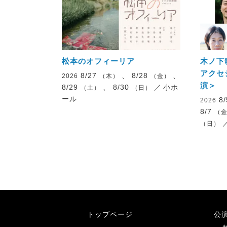
松本のオフィーリア
木ノ下
アクセ
8/27
、 8/28
、
2026
（木）
（金）
演＞
8/29
、 8/30
／
小ホ
（土）
（日）
ール
8
2026
8/7
（
（日）
トップページ
公