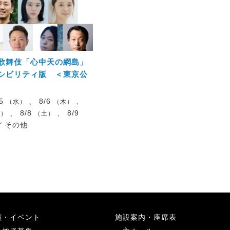
歌舞伎「心中天の網島」
シビリティ版 ＜東京公
/5
、 8/6
、
（水）
（木）
、 8/8
、 8/9
金）
（土）
／
その他
演・イベント
施設案内・座席表