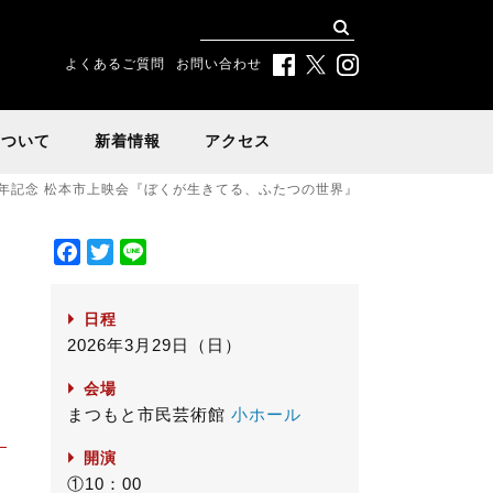
よくあるご質問
お問い合わせ
について
新着情報
アクセス
年記念 松本市上映会『ぼくが生きてる、ふたつの世界』
F
T
L
a
w
i
c
i
n
日程
e
t
e
2026年3月29日（日）
b
t
o
e
会場
o
r
まつもと市民芸術館
小ホール
k
開演
①10：00