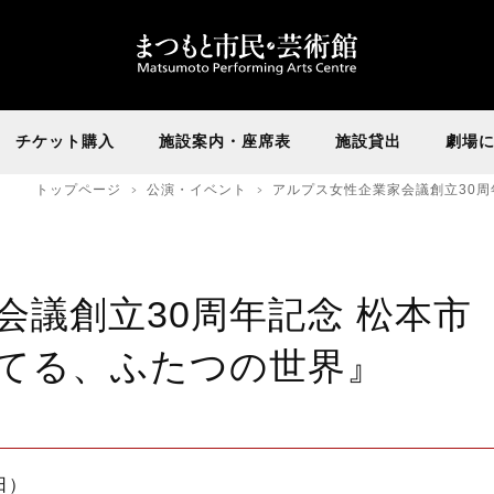
チケット購入
施設案内・座席表
施設貸出
劇場
トップページ
公演・イベント
アルプス女性企業家会議創立30周
会議創立30周年記念 松本市
てる、ふたつの世界』
日）