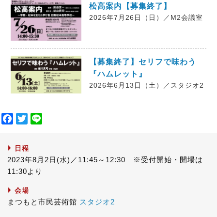
松高案内【募集終了】
2026年7月26日（日）／M2会議室
【募集終了】セリフで味わう
『ハムレット』
2026年6月13日（土）／スタジオ2
F
T
L
a
w
i
c
i
n
日程
e
t
e
2023年8月2日(水)／11:45～12:30 ※受付開始・開場は
b
t
11:30より
o
e
o
r
会場
k
まつもと市民芸術館
スタジオ2