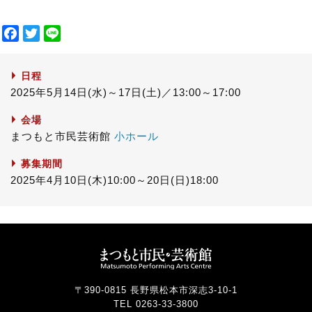
F
T
L
a
w
i
c
i
n
日程
e
t
e
2025年5月14日(水)～17日(土)／13:00～17:00
b
t
o
e
会場
o
r
まつもと市民芸術館
小ホール
k
募集期間
2025年4月10日(木)10:00～20日(日)18:00
〒390-0815 長野県松本市深志3-10-1
TEL 0263-33-3800