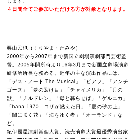
します。
４日間全てご参加いただける方が対象となります。
栗山民也（くりやま・たみや）
2000年から2007年まで新国立劇場演劇部門芸術監
督。2005年開所時より16年3月まで新国立劇場演劇
研修所所長を務める。近年の主な演出作品には、
「デス・ノート The Musical」「ピアフ」「アンチ
ゴーヌ」「夢の裂け目」「チャイメリカ」「月の
獣」「チルドレン」「母と暮らせば」「ゲルニカ」
「hana-1970、コザが燃えた日」「夏の砂の上」
「闇に咲く花」「海をゆく者」「オーランド」な
ど。
紀伊國屋演劇賞個人賞、読売演劇大賞最優秀演出家