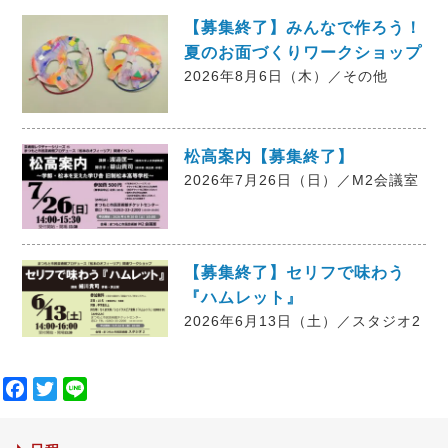
【募集終了】みんなで作ろう！
夏のお面づくりワークショップ
2026年8月6日（木）／その他
松高案内【募集終了】
2026年7月26日（日）／M2会議室
【募集終了】セリフで味わう
『ハムレット』
2026年6月13日（土）／スタジオ2
F
T
L
a
w
i
c
i
n