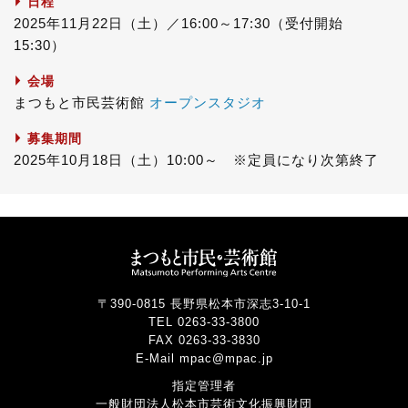
日程
e
t
e
2025年11月22日（土）／16:00～17:30（受付開始
b
t
15:30）
o
e
o
r
会場
k
まつもと市民芸術館
オープンスタジオ
募集期間
2025年10月18日（土）10:00～ ※定員になり次第終了
〒390-0815 長野県松本市深志3-10-1
TEL 0263-33-3800
FAX 0263-33-3830
E-Mail mpac@mpac.jp
指定管理者
一般財団法人松本市芸術文化振興財団