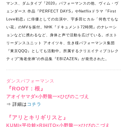
マンス、ダムタイプ『2020』パフォーマンスの他、ヴィム・ヴ
ェンダース 作品『PERFECT DAYS』やNetflixドラマ『First
Love初恋』に俳優としての出演や、宇多田ヒカル「何色でもな
い花」のMVを振付。NHK『ドキュメント72時間』のナレーシ
ョンなどに携わるなど、身体と声で活動を広げている。ポエト
リーダンスユニット アオイツキ、生き様パフォーマンス集団
『東京QQQ』としても活動中。所属するクリエイティブコレク
ティブ”海老坐禅”の作品集『EBIZAZEN』が発売された。
ダンスパフォーマンス
『ROOT：根』
アオイヤマダ×小野龍一×ひびのこづえ
⇒ 詳細は
コチラ
『アリとキリギリスと』
KUMI×平位蛙×RIHITO×小野龍一×ひびのこづえ