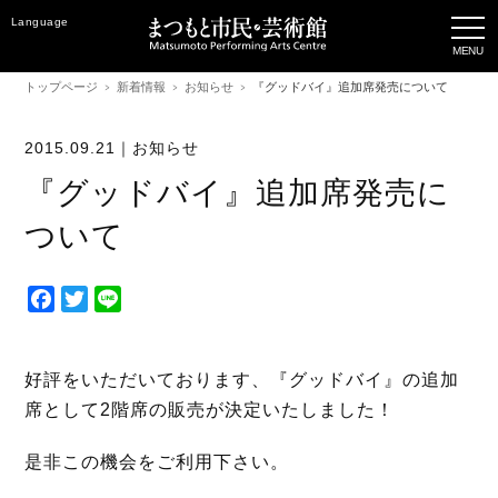
Language
トップページ
新着情報
お知らせ
『グッドバイ』追加席発売について
2015.09.21｜
お知らせ
『グッドバイ』追加席発売に
ついて
F
T
L
a
w
i
c
i
n
e
t
e
好評をいただいております、『グッドバイ』の追加
b
t
席として2階席の販売が決定いたしました！
o
e
o
r
是非この機会をご利用下さい。
k