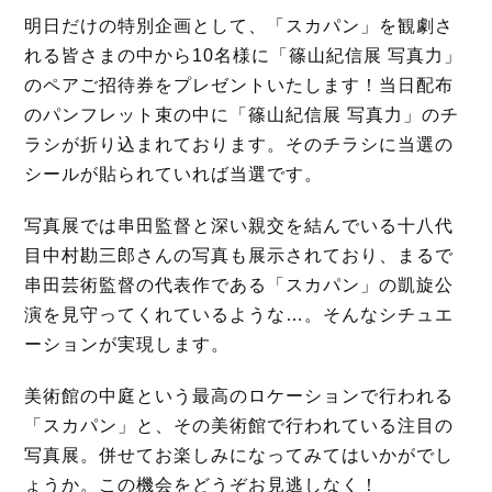
o
r
明日だけの特別企画として、「スカパン」を観劇さ
k
れる皆さまの中から10名様に「篠山紀信展 写真力」
のペアご招待券をプレゼントいたします！当日配布
のパンフレット束の中に「篠山紀信展 写真力」のチ
ラシが折り込まれております。そのチラシに当選の
シールが貼られていれば当選です。
写真展では串田監督と深い親交を結んでいる十八代
目中村勘三郎さんの写真も展示されており、まるで
串田芸術監督の代表作である「スカパン」の凱旋公
演を見守ってくれているような…。そんなシチュエ
ーションが実現します。
美術館の中庭という最高のロケーションで行われる
「スカパン」と、その美術館で行われている注目の
写真展。併せてお楽しみになってみてはいかがでし
ょうか。この機会をどうぞお見逃しなく！