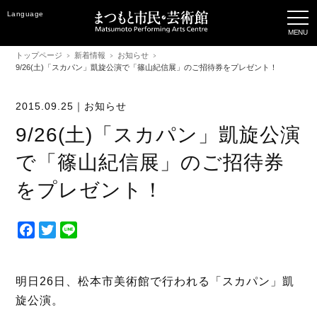
Language
トップページ
新着情報
お知らせ
9/26(土)「スカパン」凱旋公演で「篠山紀信展」のご招待券をプレゼント！
2015.09.25｜
お知らせ
9/26(土)「スカパン」凱旋公演
で「篠山紀信展」のご招待券
をプレゼント！
F
T
L
a
w
i
c
i
n
e
t
e
明日26日、松本市美術館で行われる「スカパン」凱
b
t
旋公演。
o
e