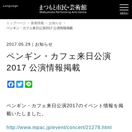
Language
トップページ
新着情報
お知らせ
ペンギン・カフェ来日公演2017 公演情報掲載
2017.05.29｜
お知らせ
ペンギン・カフェ来日公演
2017 公演情報掲載
F
T
L
a
w
i
c
i
n
e
t
e
ペンギン・カフェ来日公演2017のイベント情報を掲
b
t
載いたしました。
o
e
o
r
http://www.mpac.jp/event/concert/21278.html