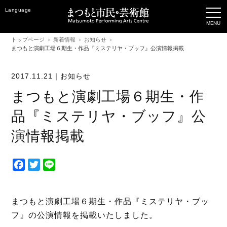
Language
トップページ
新着情報
お知らせ
まつもと演劇工場６期生・作品『ミステリヤ・ブッフ』公演情報掲載
2017.11.21｜
お知らせ
まつもと演劇工場６期生・作
品『ミステリヤ・ブッフ』公
演情報掲載
F
T
L
a
w
i
c
i
n
e
t
e
まつもと演劇工場６期生・作品『ミステリヤ・ブッ
b
t
フ』の公演情報を掲載いたしました。
o
e