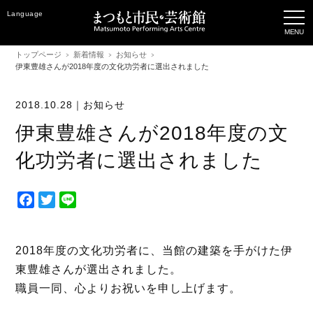
Language
トップページ
新着情報
お知らせ
伊東豊雄さんが2018年度の文化功労者に選出されました
2018.10.28｜
お知らせ
伊東豊雄さんが2018年度の文
化功労者に選出されました
F
T
L
a
w
i
c
i
n
e
t
e
2018年度の文化功労者に、当館の建築を手がけた伊
b
t
東豊雄さんが選出されました。
o
e
職員一同、心よりお祝いを申し上げます。
o
r