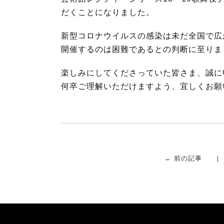
o
e
だくことになりました。
o
r
k
新型コロナウイルスの感染は未だ全国で広
開催するのは困難であるとの判断に至りま
楽しみにしてくださっていた皆さま、誠に
何卒ご理解いただけますよう、宜しくお願
← 前の記事