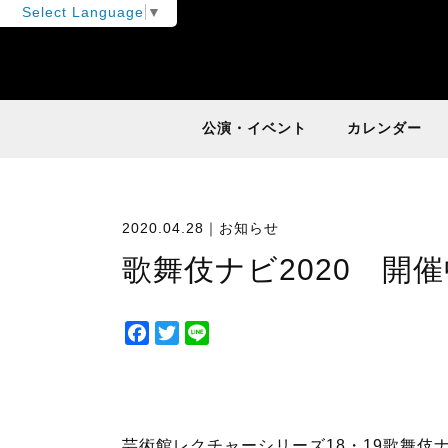
Select Language
▼
公演・イベント
カレンダー
2020.04.28｜
お知らせ
歌舞伎ナビ2020 開
F
T
L
a
w
i
c
i
n
e
t
e
b
t
芸術館レクチャーシリーズ18・19歌舞伎ナ