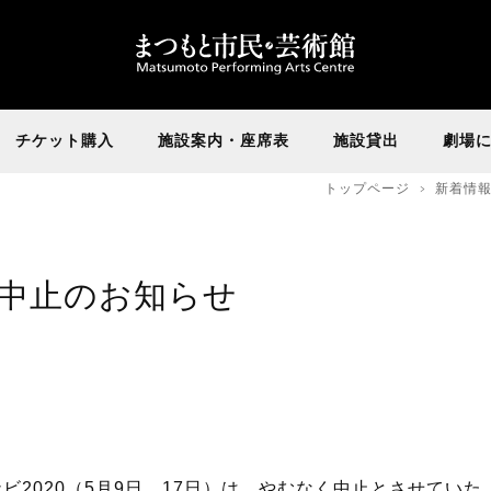
チケット購入
施設案内・座席表
施設貸出
劇場
トップページ
新着情
催中止のお知らせ
ビ2020（5月9日、17日）は、やむなく中止とさせていた