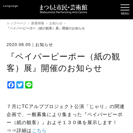
Language
トップページ
新着情報
お知らせ
『ペイパーピーポー（紙の観客）展』開催のお知らせ
2020.08.05｜
お知らせ
『ペイパーピーポー（紙の観
客）展』開催のお知らせ
F
T
L
a
w
i
c
i
n
e
t
e
７月にTCアルププロジェクト公演「じゃり」の関連
b
t
企画で、一般募集により集まった『ペイパーピーポ
o
e
ー（紙の観客）』およそ１３０体を展示します！
o
r
⇒⇒詳細は
こちら