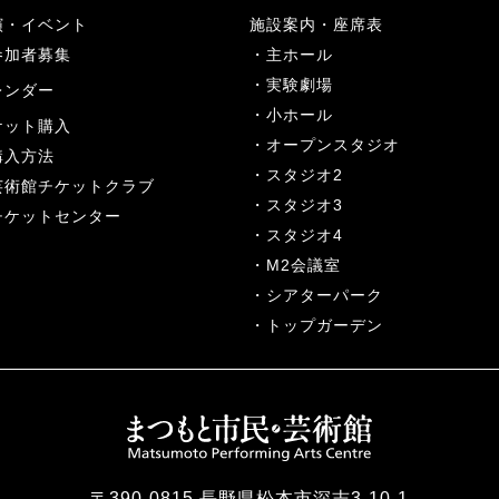
演・イベント
施設案内・座席表
参加者募集
主ホール
実験劇場
レンダー
小ホール
ケット購入
オープンスタジオ
購入方法
スタジオ2
芸術館チケットクラブ
スタジオ3
チケットセンター
スタジオ4
M2会議室
シアターパーク
トップガーデン
〒390-0815 長野県松本市深志3-10-1