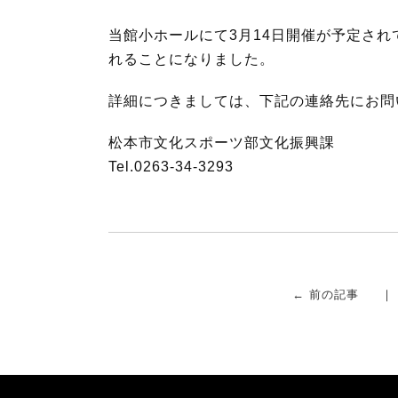
b
t
当館小ホールにて3月14日開催が予定さ
o
e
れることになりました。
o
r
k
詳細につきましては、下記の連絡先にお問
松本市文化スポーツ部文化振興課
Tel.0263-34-3293
← 前の記事