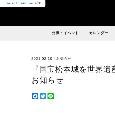
Select Language
▼
公演・イベント
カレンダー
2021.02.10｜
お知らせ
『国宝松本城を世界遺
お知らせ
F
T
L
a
w
i
c
i
n
e
t
e