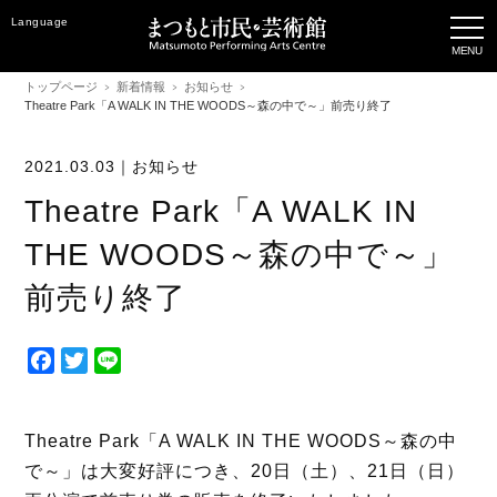
Language
トップページ
新着情報
お知らせ
Theatre Park「A WALK IN THE WOODS～森の中で～」前売り終了
2021.03.03｜
お知らせ
Theatre Park「A WALK IN
THE WOODS～森の中で～」
前売り終了
F
T
L
a
w
i
c
i
n
e
t
e
Theatre Park「A WALK IN THE WOODS～森の中
b
t
で～」は大変好評につき、20日（土）、21日（日）
o
e