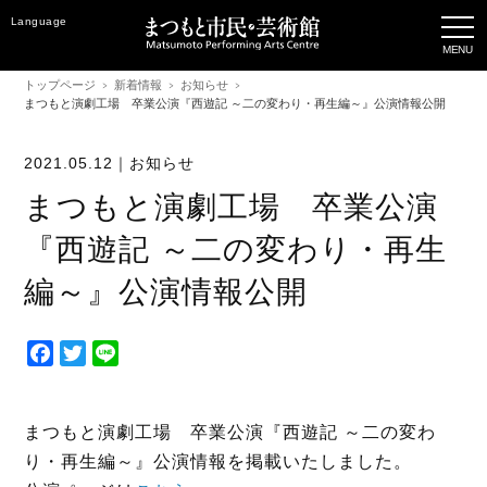
Language
トップページ
新着情報
お知らせ
まつもと演劇工場 卒業公演『西遊記 ～二の変わり・再生編～』公演情報公開
2021.05.12｜
お知らせ
まつもと演劇工場 卒業公演
『西遊記 ～二の変わり・再生
編～』公演情報公開
F
T
L
a
w
i
c
i
n
e
t
e
まつもと演劇工場 卒業公演『西遊記 ～二の変わ
b
t
り・再生編～』公演情報を掲載いたしました。
o
e