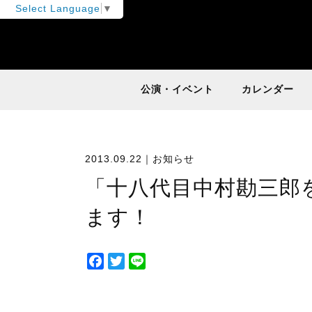
Select Language
▼
公演・イベント
カレンダー
2013.09.22｜
お知らせ
「十八代目中村勘三郎
ます！
F
T
L
a
w
i
c
i
n
e
t
e