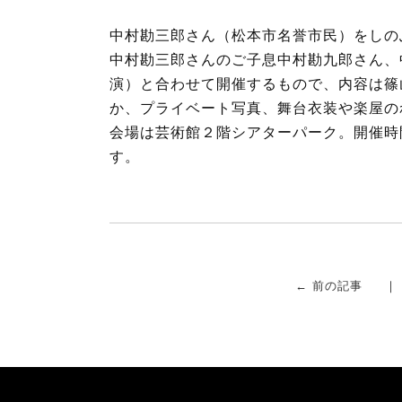
b
t
中村勘三郎さん（松本市名誉市民）をしの
o
e
中村勘三郎さんのご子息中村勘九郎さん、
o
r
演）と合わせて開催するもので、内容は篠
k
か、プライベート写真、舞台衣装や楽屋の
会場は芸術館２階シアターパーク。開催時間は8
す。
← 前の記事