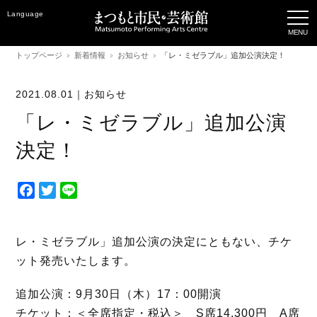
Language
トップページ
新着情報
お知らせ
「レ・ミゼラブル」追加公演決定！
2021.08.01｜
お知らせ
「レ・ミゼラブル」追加公演
決定！
F
T
L
a
w
i
c
i
n
e
t
e
レ・ミゼラブル」追加公演の決定にともない、チケ
b
t
ット発売いたします。
o
e
o
r
追加公演：9月30日（木）17：00開演
k
チケット：＜全席指定・税込＞ S席14,300円 A席