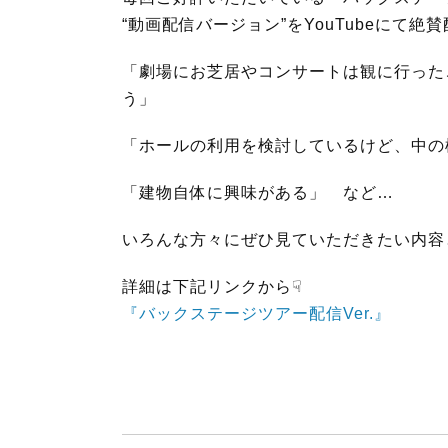
o
e
“動画配信バージョン”をYouTubeにて絶
o
r
k
「劇場にお芝居やコンサートは観に行った
う」
「ホールの利用を検討しているけど、中の
「建物自体に興味がある」 など…
いろんな方々にぜひ見ていただきたい内容
詳細は下記リンクから☟
『バックステージツアー配信Ver.』