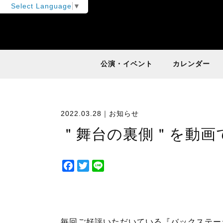
Select Language
▼
公演・イベント
カレンダー
2022.03.28｜
お知らせ
＂舞台の裏側＂を動画
F
T
L
a
w
i
c
i
n
e
t
e
b
t
毎回ご好評いただいている『バックステー