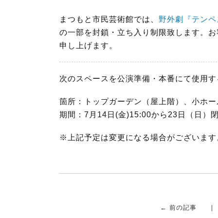
b
t
まつもと市民芸術館では、
野外劇『テンペ
o
e
の一部を封鎖・立ち入り制限致します。お
o
r
申し上げます。
k
次のスペースを公演準備・本番にて使用す
箇所：トップガーデン（屋上階）、小ホー
期間：7月14日(金)15:00から23日（日）
※上記予定は変更になる場合がございます
← 前の記事