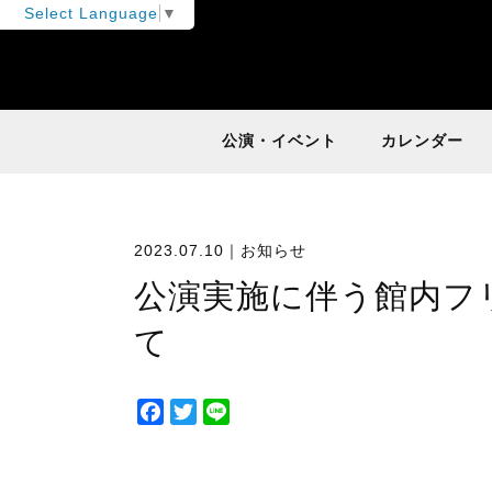
Select Language
▼
公演・イベント
カレンダー
2023.07.10｜
お知らせ
公演実施に伴う館内フ
て
F
T
L
a
w
i
c
i
n
e
t
e