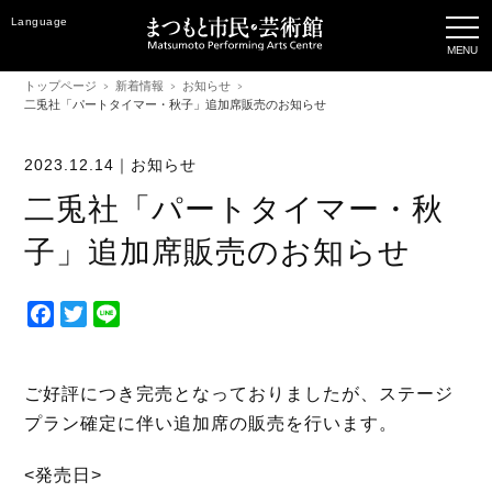
Language
トップページ
新着情報
お知らせ
二兎社「パートタイマー・秋子」追加席販売のお知らせ
2023.12.14｜
お知らせ
二兎社「パートタイマー・秋
子」追加席販売のお知らせ
F
T
L
a
w
i
c
i
n
e
t
e
ご好評につき完売となっておりましたが、ステージ
b
t
プラン確定に伴い追加席の販売を行います。
o
e
o
r
<発売日>