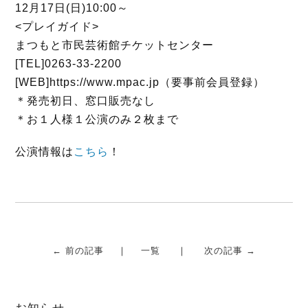
k
12月17日(日)10:00～
<プレイガイド>
まつもと市民芸術館チケットセンター
[TEL]0263-33-2200
[WEB]https://www.mpac.jp（要事前会員登録）
＊発売初日、窓口販売なし
＊お１人様１公演のみ２枚まで
公演情報は
こちら
！
← 前の記事
一覧
次の記事 →