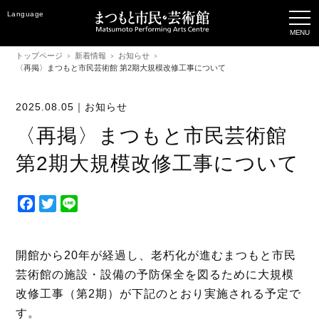
Language
トップページ
新着情報
お知らせ
〈再掲〉まつもと市民芸術館 第2期大規模改修工事について
2025.08.05｜
お知らせ
〈再掲〉まつもと市民芸術館
第2期大規模改修工事について
F
T
L
a
w
i
c
i
n
e
t
e
開館から20年が経過し、老朽化が進むまつもと市民
b
t
芸術館の施設・設備の予防保全を図るために大規模
o
e
改修工事（第2期）が下記のとおり実施される予定で
o
r
す。