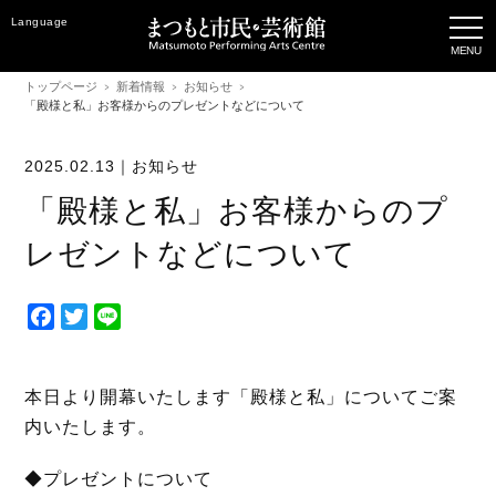
Language
トップページ
新着情報
お知らせ
「殿様と私」お客様からのプレゼントなどについて
2025.02.13｜
お知らせ
「殿様と私」お客様からのプ
レゼントなどについて
F
T
L
a
w
i
c
i
n
e
t
e
本日より開幕いたします「殿様と私」についてご案
b
t
内いたします。
o
e
o
r
◆プレゼントについて