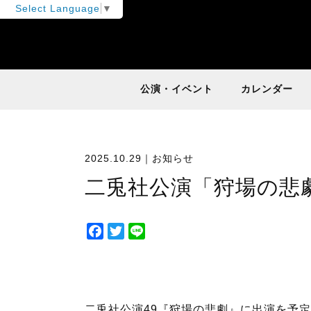
Select Language
▼
公演・イベント
カレンダー
2025.10.29｜
お知らせ
二兎社公演「狩場の悲
F
T
L
a
w
i
c
i
n
e
t
e
b
t
二兎社公演49『狩場の悲劇』
に出演を予定