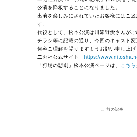
o
e
公演を降板することになりました。
o
r
出演を楽しみにされていたお客様にはご迷
k
す。
代役として、
松本公演は川添野愛さんがご
チラシ等に記載の通り、
今回のキャスト変
何卒ご理解を賜りますようお願い申し上げ
二兎社公式サイト
https://www.nitosha.n
「狩場の悲劇」松本公演ページは、
こちら
← 前の記事