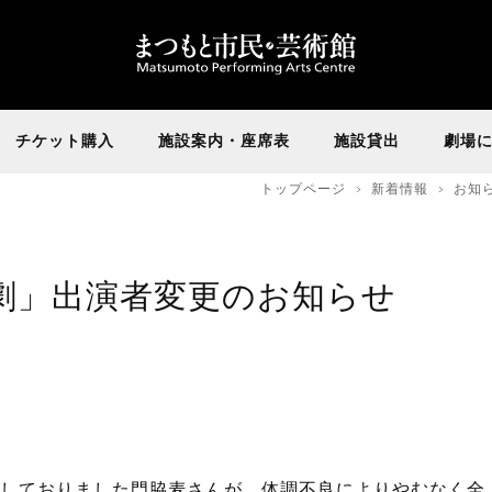
チケット購入
施設案内・座席表
施設貸出
劇場
トップページ
新着情報
お知
劇」出演者変更のお知らせ
しておりました門脇麦さんが、
体調不良によりやむなく全