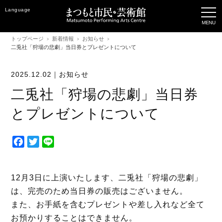
Language
トップページ
新着情報
お知らせ
二兎社「狩場の悲劇」当日券とプレゼントについて
2025.12.02｜
お知らせ
二兎社「狩場の悲劇」当日券
とプレゼントについて
F
T
L
a
w
i
c
i
n
e
t
e
12月3日に上演いたします、二兎社「狩場の悲劇」
b
t
は、完売のため当日券の販売はございません。
o
e
また、お手紙を含むプレゼントや差し入れなど全て
o
r
お預かりすることはできません。