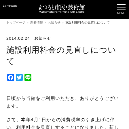
Language
トップページ
新着情報
お知らせ
施設利用料金の見直しについて
2014.02.24｜
お知らせ
施設利用料金の見直しについ
て
F
T
L
a
w
i
c
i
n
e
t
e
日頃から当館をご利用いただき、ありがとうござい
b
t
ます。
o
e
o
r
さて、本年4月1日からの消費税率の引き上げに伴
k
い、利用料金を見直しすることになりました。新し