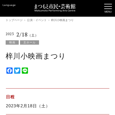
Language
トップページ
公演・イベント
梓川小映画まつり
2/18
2023
（土）
映画
主ホール
梓川小映画まつり
F
T
L
a
w
i
c
i
n
e
t
e
b
t
日程
o
e
2023年2月18日（土）
o
r
k