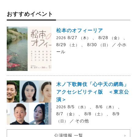
おすすめイベント
松本のオフィーリア
8/27
、 8/28
、
2026
（木）
（金）
8/29
、 8/30
／
小ホ
（土）
（日）
ール
木ノ下歌舞伎「心中天の網島」
アクセシビリティ版 ＜東京公
演＞
8/5
、 8/6
、
2026
（水）
（木）
8/7
、 8/8
、 8/9
（金）
（土）
／
その他
（日）
公演情報 一覧