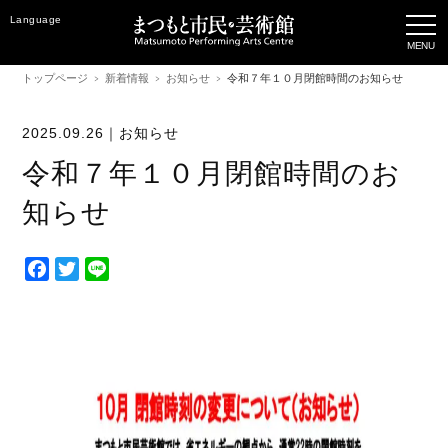
Language
トップページ
新着情報
お知らせ
令和７年１０月閉館時間のお知らせ
2025.09.26｜
お知らせ
令和７年１０月閉館時間のお
知らせ
F
T
L
a
w
i
c
i
n
e
t
e
b
t
o
e
o
r
k