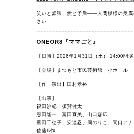
o
e
o
r
笑いと緊張、愛と矛盾――人間模様の奥底に
k
さい！
ONEOR8『ママごと』
【日時】2026年1月31日（土） 14:00開演
【会場】まつもと市民芸術館 小ホール
【作・演出】田村孝裕
【出演】
福田沙紀、須賀健太
恩田隆一、冨田直美、山口森広
重田千穂子、安達忍、岡のりこ、関口アナ
佐藤B作