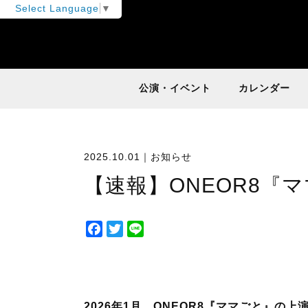
Select Language
▼
公演・イベント
カレンダー
2025.10.01｜
お知らせ
【速報】ONEOR8『
F
T
L
a
w
i
c
i
n
e
t
e
b
t
2026年1月、ONEOR8『ママごと』の