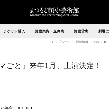
チケット購入
施設案内・座席表
施設貸出
劇場
トップページ
新着情報
お知らせ
ママごと』来年1月、上演決定！
上演が決定しました！