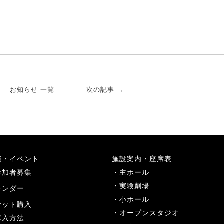
お知らせ 一覧
次の記事 →
演・イベント
施設案内・座席表
参加者募集
主ホール
実験劇場
レンダー
小ホール
ケット購入
オープンスタジオ
購入方法