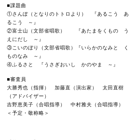
■課題曲
①さんぽ（となりのトトロより） 『あるこう あ
るこう ～』
②富士山（文部省唱歌） 『あたまをくもの う
えにだし ～』
③こいのぼり（文部省唱歌）『いらかのなみと く
ものなみ ～』
④ふるさと 『うさぎおいし かのやま ～』
■審査員
大勝秀也（指揮） 加藤直（演出家） 太田直樹
（アドバイザー）
吉野恵美子（合唱指導） 中村雅夫（合唱指導）
＜予定・敬称略＞