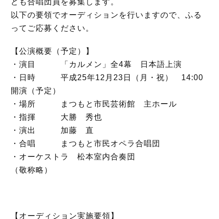
ども合唱団員を募集します。
o
r
以下の要領でオーディションを行いますので、ふる
k
ってご応募ください。
【公演概要（予定）】
・演目 「カルメン」全4幕 日本語上演
・日時 平成25年12月23日（月・祝） 14:00
開演（予定）
・場所 まつもと市民芸術館 主ホール
・指揮 大勝 秀也
・演出 加藤 直
・合唱 まつもと市民オペラ合唱団
・オーケストラ 松本室内合奏団
（敬称略）
【オーディション実施要領】