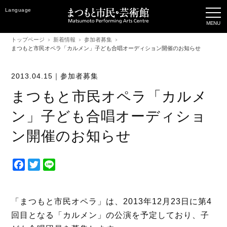
Language
トップページ
新着情報
参加者募集
まつもと市民オペラ「カルメン」子ども合唱オーディション開催のお知らせ
2013.04.15｜
参加者募集
まつもと市民オペラ「カルメ
ン」子ども合唱オーディショ
ン開催のお知らせ
F
T
L
a
w
i
c
i
n
e
t
e
「まつもと市民オペラ」は、2013年12月23日に第4
b
t
回目となる「カルメン」の公演を予定しており、子
o
e