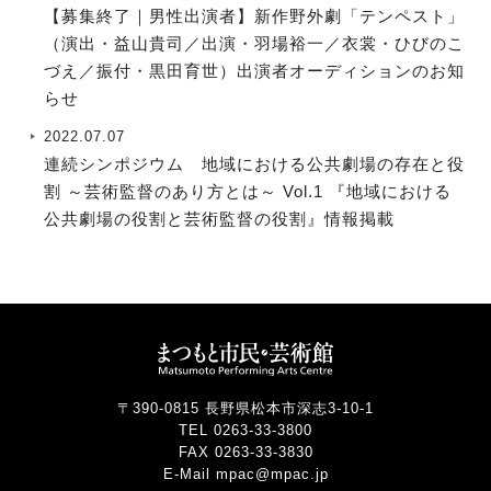
【募集終了｜男性出演者】新作野外劇「テンペスト」
（演出・益山貴司／出演・羽場裕一／衣裳・ひびのこ
づえ／振付・黒田育世）出演者オーディションのお知
らせ
2022.07.07
連続シンポジウム 地域における公共劇場の存在と役
割 ～芸術監督のあり方とは～ Vol.1 『地域における
公共劇場の役割と芸術監督の役割』情報掲載
〒390-0815 長野県松本市深志3-10-1
TEL 0263-33-3800
FAX 0263-33-3830
E-Mail mpac@mpac.jp