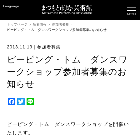
Language
トップページ
新着情報
参加者募集
ピーピング・トム ダンスワークショップ参加者募集のお知らせ
2013.11.19｜
参加者募集
ピーピング・トム ダンスワ
ークショップ参加者募集のお
知らせ
F
T
L
a
w
i
c
i
n
e
t
e
ピーピング・トム ダンスワークショップを開催い
b
t
たします。
o
e