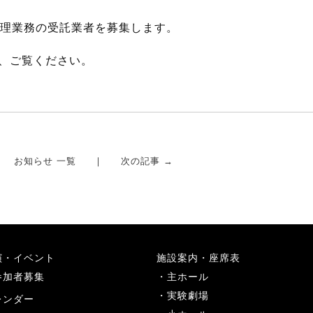
管理業務の受託業者を募集します。
、ご覧ください。
お知らせ 一覧
次の記事 →
演・イベント
施設案内・座席表
参加者募集
主ホール
実験劇場
レンダー