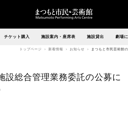
チケット購入
施設案内・座席表
施設貸出
劇場
トップページ
新着情報
お知らせ
まつもと市民芸術館
施設総合管理業務委託の公募に
）