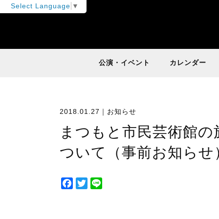
Select Language
▼
公演・イベント
カレンダー
2018.01.27｜
お知らせ
まつもと市民芸術館の
ついて（事前お知らせ
F
T
L
a
w
i
c
i
n
e
t
e