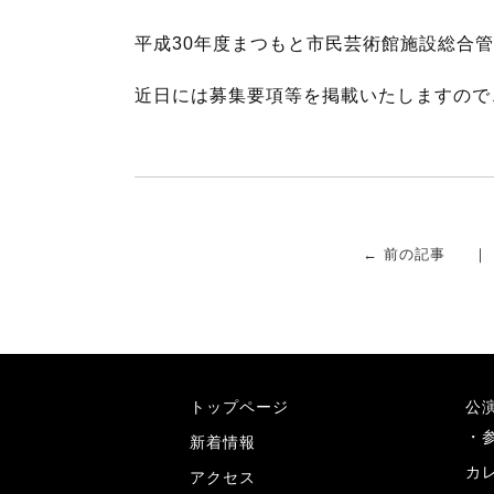
b
t
平成30年度まつもと市民芸術館施設総合
o
e
o
r
近日には募集要項等を掲載いたしますので
k
← 前の記事
トップページ
公
新着情報
カ
アクセス