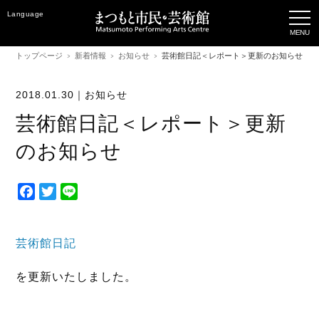
Language
トップページ
新着情報
お知らせ
芸術館日記＜レポート＞更新のお知らせ
2018.01.30｜
お知らせ
芸術館日記＜レポート＞更新
のお知らせ
F
T
L
a
w
i
c
i
n
e
t
e
芸術館日記
b
t
を更新いたしました。
o
e
o
r
k