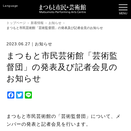
Language
トップページ
新着情報
お知らせ
まつもと市民芸術館「芸術監督団」の発表及び記者会見のお知らせ
2023.06.27｜
お知らせ
まつもと市民芸術館「芸術監
督団」の発表及び記者会見の
お知らせ
F
T
L
a
w
i
c
i
n
e
t
e
まつもと市民芸術館の「芸術監督団」について、メ
b
t
ンバーの発表と記者会見を行います。
o
e