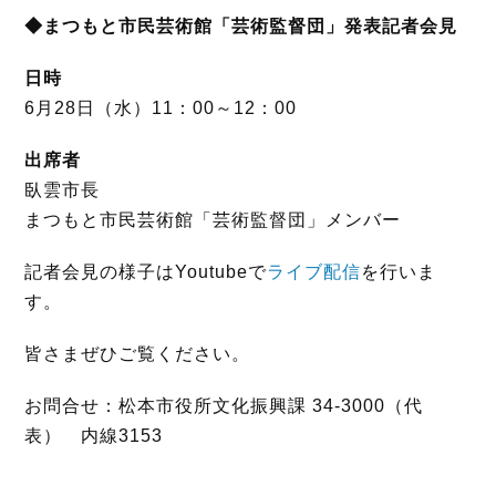
o
r
◆まつもと市民芸術館「芸術監督団」発表記者会見
k
日時
6月28日（水）11：00～12：00
出席者
臥雲市長
まつもと市民芸術館「芸術監督団」メンバー
記者会見の様子はYoutubeで
ライブ配信
を行いま
す。
皆さまぜひご覧ください。
お問合せ：松本市役所文化振興課 34-3000（代
表） 内線3153