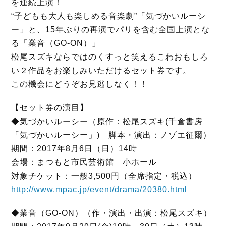
を連続上演！
k
“子どもも大人も楽しめる音楽劇”「気づかいルーシ
ー」と、15年ぶりの再演でパリを含む全国上演とな
る「業音（GO-ON）」
松尾スズキならではのくすっと笑えるこわおもしろ
い２作品をお楽しみいただけるセット券です。
この機会にどうぞお見逃しなく！！
【セット券の演目】
◆気づかいルーシー（原作：松尾スズキ(千倉書房
「気づかいルーシー」) 脚本・演出：ノゾエ征爾）
期間：2017年8月6日（日）14時
会場：まつもと市民芸術館 小ホール
対象チケット：一般3,500円（全席指定・税込）
http://www.mpac.jp/event/drama/20380.html
◆業音（GO-ON）（作・演出・出演：松尾スズキ）