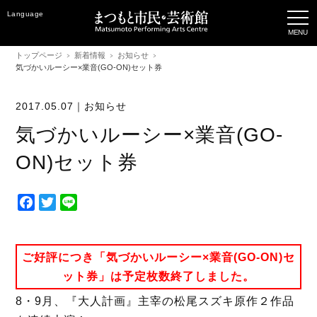
Language
トップページ
新着情報
お知らせ
気づかいルーシー×業音(GO-ON)セット券
2017.05.07｜
お知らせ
気づかいルーシー×業音(GO-
ON)セット券
F
T
L
a
w
i
c
i
n
e
t
e
ご好評につき「気づかいルーシー×業音(GO-ON)セ
b
t
ット券」は予定枚数終了しました。
o
e
8・9月、『大人計画』主宰の松尾スズキ原作２作品
o
r