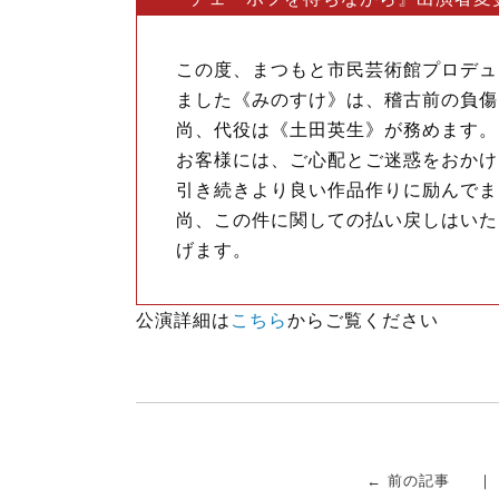
o
e
o
r
k
この度、まつもと市民芸術館プロデュ
ました《みのすけ》は、稽古前の負傷
尚、代役は《土田英生》が務めます。
お客様には、ご心配とご迷惑をおかけ
引き続きより良い作品作りに励んでま
尚、この件に関しての払い戻しはいた
げます。
公演詳細は
こちら
からご覧ください
← 前の記事