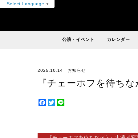
Select Language
▼
公演・イベント
カレンダー
2025.10.14｜
お知らせ
『チェーホフを待ちな
F
T
L
a
w
i
c
i
n
e
t
e
b
t
『チェーホフを待ちながら』出演者変